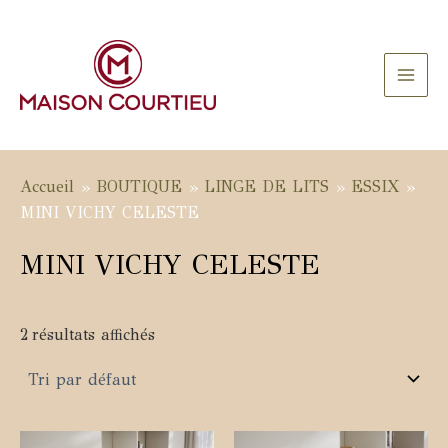
Aller
au
contenu
Main
Men
Accueil
»
BOUTIQUE
»
LINGE DE LITS
»
ESSIX
»
MINI VICHY CELESTE
MINI VICHY CELESTE
2 résultats affichés