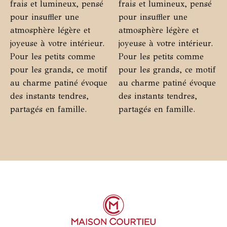
Les
Les
frais et lumineux, pensé
frais et lumineux, pensé
options
opti
pour insuffler une
pour insuffler une
peuvent
peu
atmosphère légère et
atmosphère légère et
être
être
joyeuse à votre intérieur.
joyeuse à votre intérieur.
choisies
choi
Pour les petits comme
Pour les petits comme
sur
sur
pour les grands, ce motif
pour les grands, ce motif
la
la
au charme patiné évoque
au charme patiné évoque
page
pag
des instants tendres,
des instants tendres,
du
du
partagés en famille.
partagés en famille.
produit
prod