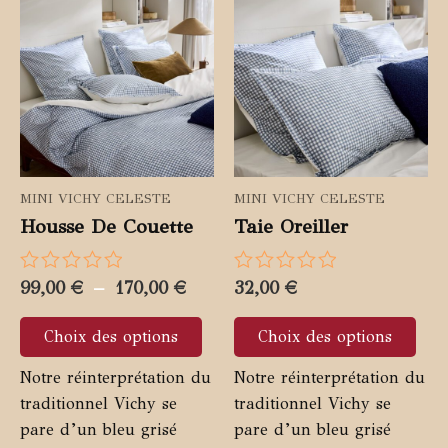
MINI VICHY CELESTE
MINI VICHY CELESTE
Housse De Couette
Taie Oreiller
Plage
Note
99,00
€
–
170,00
€
Note
32,00
€
0
0
de
Ce
Ce
sur
sur
prix :
Choix des options
Choix des options
5
5
produit
prod
99,00 €
a
a
Notre réinterprétation du
à
Notre réinterprétation du
plusieurs
plus
170,00 €
traditionnel Vichy se
traditionnel Vichy se
variations.
vari
pare d’un bleu grisé
pare d’un bleu grisé