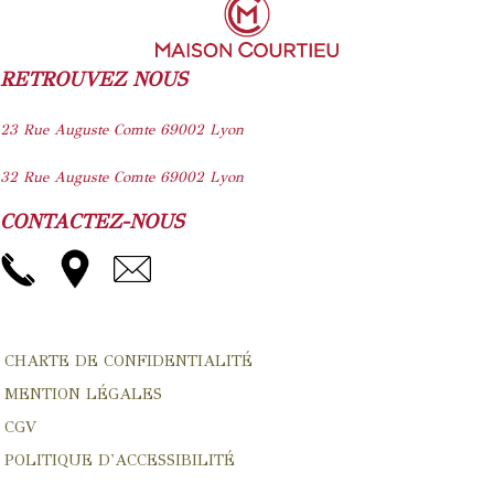
être
choisies
sur
RETROUVEZ NOUS
la
page
23 Rue Auguste Comte
69002
Lyon
du
32 Rue Auguste Comte
69002
Lyon
produit
CONTACTEZ-NOUS
CHARTE DE CONFIDENTIALITÉ
MENTION LÉGALES
CGV
POLITIQUE D'ACCESSIBILITÉ