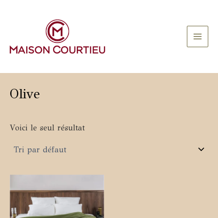
Aller
au
contenu
Main
Men
Olive
Voici le seul résultat