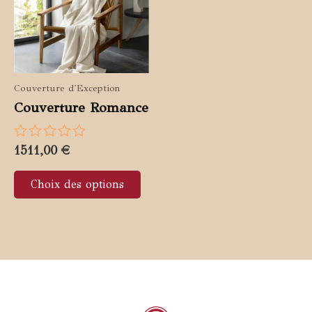
Couverture d'Exception
Couverture Romance
Note
1511,00
€
0
Ce
sur
Choix des options
5
produit
a
plusieurs
variations.
Les
options
peuvent