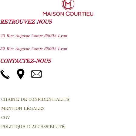
être
choisies
sur
RETROUVEZ NOUS
la
page
23 Rue Auguste Comte
69002
Lyon
du
32 Rue Auguste Comte
69002
Lyon
produit
CONTACTEZ-NOUS
CHARTE DE CONFIDENTIALITÉ
MENTION LÉGALES
CGV
POLITIQUE D'ACCESSIBILITÉ