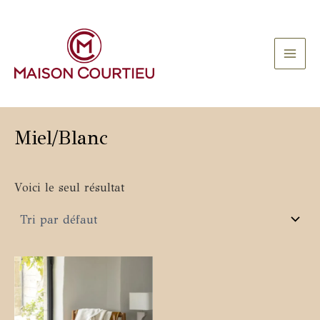
Aller
au
contenu
Main
Men
Miel/Blanc
Voici le seul résultat