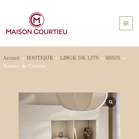
Aller
au
contenu
Main
Men
Accueil
»
BOUTIQUE
»
LINGE DE LITS
»
ESSIX
»
Housse de Couette