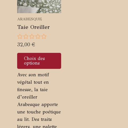
ARABESQUE
Taie Oreiller
Note
32,00
€
0
Ce
sur
Choix des
5
produit
options
a
Avec son motif
plusieurs
végétal tout en
variations.
finesse, la taie
Les
d’oreiller
options
Arabesque apporte
peuvent
une touche poétique
être
au lit. Des traits
choisies
légers, une palette