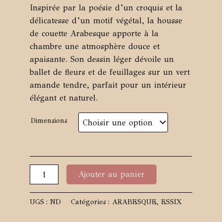
de
Inspirée par la poésie d’un croquis et la
prix :
délicatesse d’un motif végétal, la housse
de couette Arabesque apporte à la
99,00 €
chambre une atmosphère douce et
à
apaisante. Son dessin léger dévoile un
170,00 €
ballet de fleurs et de feuillages sur un vert
amande tendre, parfait pour un intérieur
élégant et naturel.
Dimensions
quantité
Ajouter au panier
de
Housse
de
UGS :
ND
Catégories :
ARABESQUE
,
ESSIX
Couette