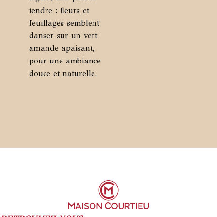
sur
tendre : fleurs et
la
feuillages semblent
page
danser sur un vert
du
amande apaisant,
produit
pour une ambiance
douce et naturelle.